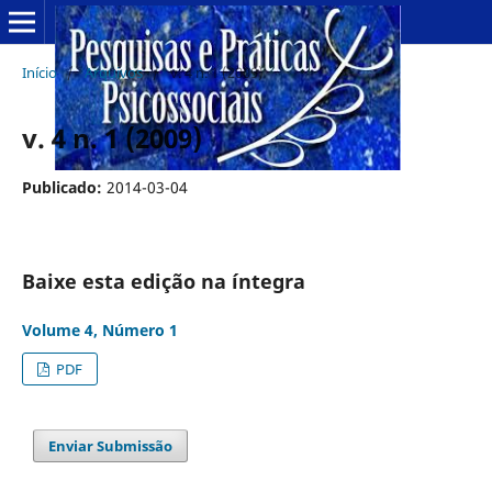
Início
/
Arquivos
/
v. 4 n. 1 (2009)
v. 4 n. 1 (2009)
Publicado:
2014-03-04
Baixe esta edição na íntegra
Volume 4, Número 1
PDF
Enviar Submissão