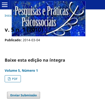
Início
/
Arquivos
/
v. 5 n. 1 (2010)
v. 5 n. 1 (2010)
Publicado:
2014-03-04
Baixe esta edição na íntegra
Volume 5, Número 1
PDF
Enviar Submissão