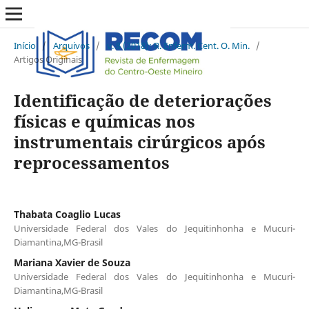
Início
/
Arquivos
/
v. 8 (2018): R. Enferm. Cent. O. Min.
/
Artigos Originais
Identificação de deteriorações
físicas e químicas nos
instrumentais cirúrgicos após
reprocessamentos
Thabata Coaglio Lucas
Universidade Federal dos Vales do Jequitinhonha e Mucuri-
Diamantina,MG-Brasil
Mariana Xavier de Souza
Universidade Federal dos Vales do Jequitinhonha e Mucuri-
Diamantina,MG-Brasil