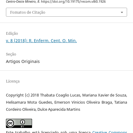
Centro-Oeste Mineiro
,
8
. https://doi.org/10.19175/recom.v8i0.1926
Fomatos de Citação
Edição
v. 8 (2018): R. Enferm. Cent. O. Min.
Seção
Artigos Originais
Licença
Copyright (c) 2018 Thabata Coaglio Lucas, Mariana Xavier de Souza,
Helisamara Mota Guedes, Emerson Vinicios Oliveira Braga, Tatiana
Cordeiro Oliveira, Dulce Aparecida Martins
Este trabalho está licenciado sob uma licença
Creative Commons