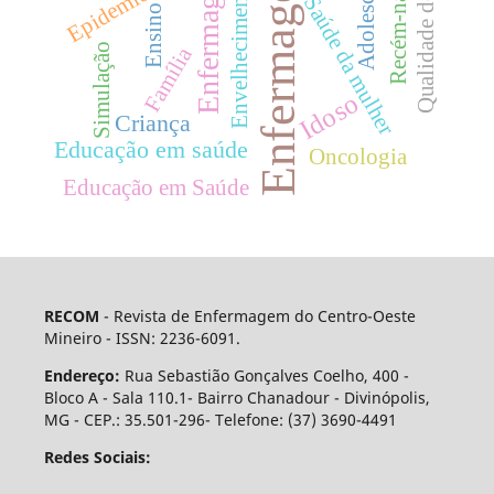
Qualidade de Vida
Recém-nascido
Enfermagem
Enfermagem.
Epidemiologia
Adolescente
Envelhecimento
Saúde da mulher
Ensino
Simulação
Família
Idoso
Criança
Educação em saúde
Oncologia
Educação em Saúde
RECOM
- Revista de Enfermagem do Centro-Oeste
Mineiro - ISSN: 2236-6091.
Endereço:
Rua Sebastião Gonçalves Coelho, 400 -
Bloco A - Sala 110.1- Bairro Chanadour - Divinópolis,
MG - CEP.: 35.501-296- Telefone: (37) 3690-4491
Redes Sociais: