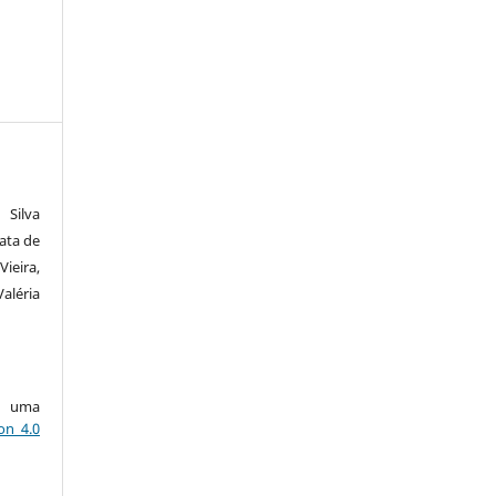
 Silva
ata de
ieira,
aléria
ob uma
on 4.0