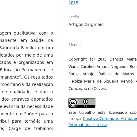
2015
Seção
Artigos Originais
agem qualitativa, com o
rmanente em Saúde na
Licença
e Saúde da Família em um
oletados por meio de uma
Copyright (c) 2015 Danuza Maria
lisados e organizados em
Viana, Caroline Amaral Nogueira, Ren
a Educação Permanente” e
Souza Araújo, Rafaela de Matos V
rmanente”. Os resultados
Heloiza Maria de Siqueira Rennó, V
importância da realização
Conceição de Oliveira
 de qualidade, e que a
 dos entraves apontados
relevância da necessidade
Este trabalho está licenciado s
manente em Saúde para o
licença
Creative Commons Attributi
ribui para torná-la uma
International License
.
te; Carga de trabalho;