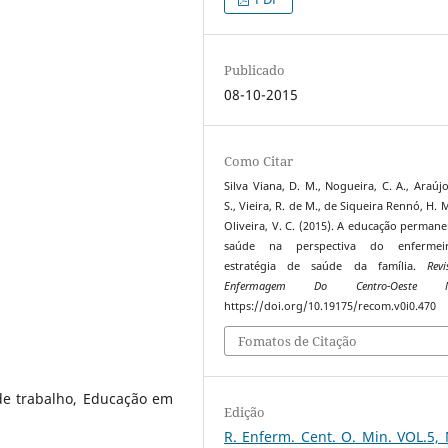
Publicado
08-10-2015
Como Citar
Silva Viana, D. M., Nogueira, C. A., Araújo
S., Vieira, R. de M., de Siqueira Rennó, H. 
Oliveira, V. C. (2015). A educação perman
saúde na perspectiva do enferme
estratégia de saúde da família.
Rev
Enfermagem Do Centro-Oeste Mi
https://doi.org/10.19175/recom.v0i0.470
Fomatos de Citação
e trabalho, Educação em
Edição
R. Enferm. Cent. O. Min. VOL.5,