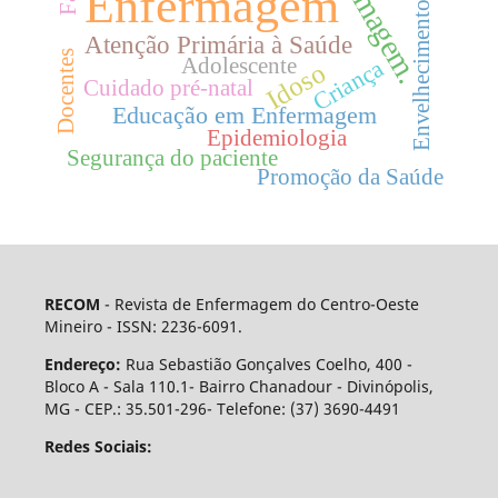
Enfermagem.
Enfermagem
Envelhecimento
Atenção Primária à Saúde
Docentes
Adolescente
Criança
Idoso
Cuidado pré-natal
Educação em Enfermagem
Epidemiologia
Segurança do paciente
Promoção da Saúde
RECOM
- Revista de Enfermagem do Centro-Oeste
Mineiro - ISSN: 2236-6091.
Endereço:
Rua Sebastião Gonçalves Coelho, 400 -
Bloco A - Sala 110.1- Bairro Chanadour - Divinópolis,
MG - CEP.: 35.501-296- Telefone: (37) 3690-4491
Redes Sociais: