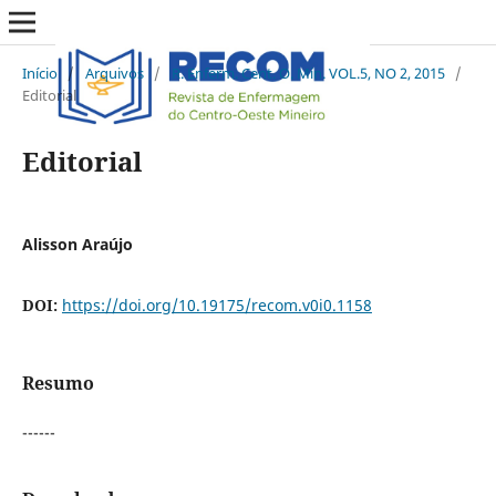
Início
/
Arquivos
/
R. Enferm. Cent. O. Min. VOL.5, NO 2, 2015
/
Editorial
Editorial
Alisson Araújo
DOI:
https://doi.org/10.19175/recom.v0i0.1158
Resumo
------