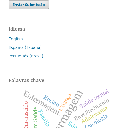
Enviar Submissão
Idioma
English
Español (España)
Português (Brasil)
Palavras-chave
Enfermagem
Saúde mental
Enfermagem.
Criança
Ensino
Envelhecimento
Recém-nascido
Adolescente
Família
Oncologia