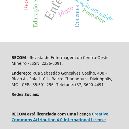
Educação em Saúde
Educação em saúde
Idoso
Docentes
Prematuro
RECOM
- Revista de Enfermagem do Centro-Oeste
Mineiro - ISSN: 2236-6091.
Endereço:
Rua Sebastião Gonçalves Coelho, 400 -
Bloco A - Sala 110.1- Bairro Chanadour - Divinópolis,
MG - CEP.: 35.501-296- Telefone: (37) 3690-4491
Redes Sociais:
RECOM está licenciada com uma licença
Creative
Commons Attribution 4.0 International License
.