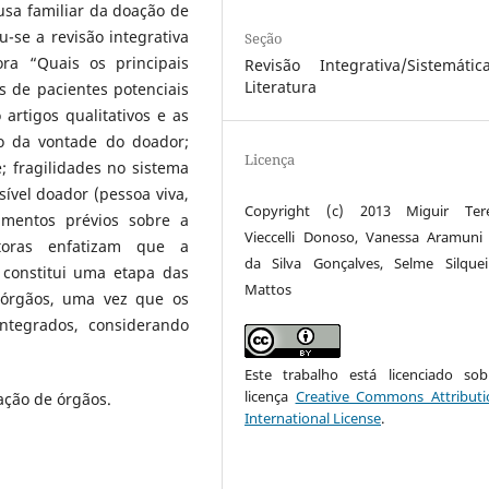
cusa familiar da doação de
-se a revisão integrativa
Seção
ra “Quais os principais
Revisão Integrativa/Sistemáti
Literatura
s de pacientes potenciais
artigos qualitativos e as
o da vontade do doador;
Licença
; fragilidades no sistema
ível doador (pessoa viva,
Copyright (c) 2013 Miguir Tere
imentos prévios sobre a
Vieccelli Donoso, Vanessa Aramuni
utoras enfatizam que a
da Silva Gonçalves, Selme Silque
 constitui uma etapa das
Mattos
 órgãos, uma vez que os
ntegrados, considerando
Este trabalho está licenciado s
licença
Creative Commons Attributi
ação de órgãos.
International License
.