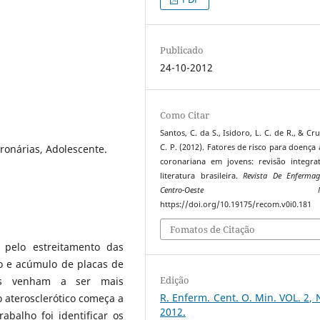
Publicado
24-10-2012
Como Citar
Santos, C. da S., Isidoro, L. C. de R., & Cru
ronárias, Adolescente.
C. P. (2012). Fatores de risco para doença 
coronariana em jovens: revisão integra
literatura brasileira.
Revista De Enferm
Centro-Oeste Mine
https://doi.org/10.19175/recom.v0i0.181
Fomatos de Citação
a pelo estreitamento das
o e acúmulo de placas de
Edição
cas venham a ser mais
R. Enferm. Cent. O. Min. VOL. 2, 
 aterosclerótico começa a
2012.
abalho foi identificar os