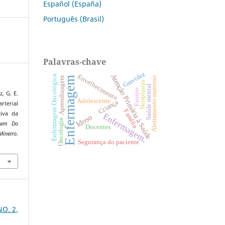
Español (España)
Português (Brasil)
Palavras-chave
Gravidez
Atenção Primária à Saúde
Envelhecimento
Enfermagem Oncológica
Aleitamento materno
Enfermagem
Aprendizagem
Neoplasias
Saúde mental
Ensino
z, G. E.
Adolescente
Criança
arterial
Família
tiva da
Enfermagem.
Idoso
Oncologia
agem Do
Docentes
iro
.
Segurança do paciente
NO. 2,