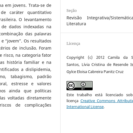
na em jovens. Trata-se de
Seção
de caráter quantitativo
Revisão Integrativa/Sistemáti
rasileira. O levantamento
Literatura
es de dados indexadas na
 combinação das palavras
 e “jovem”. Os resultados
Licença
érios de inclusão. Foram
 risco, na categoria fator
Copyright (c) 2012 Camila da Si
as história familiar e na
Santos, Lívia Cristina de Resende Is
tificados a dislipidemia,
Gylce Eloisa Cabreira Panitz Cruz
ismo, tabagismo, padrão
oral, estresse e valores
mos ainda que políticas
Este trabalho está licenciado s
as voltadas diretamente
licença
Creative Commons Attributi
iscos de complicações
International License
.