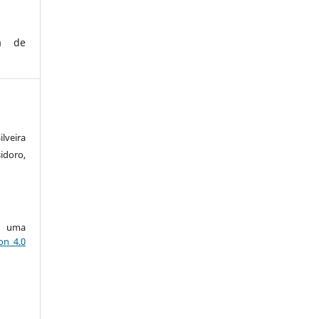
ca de
lveira
idoro,
ob uma
on 4.0