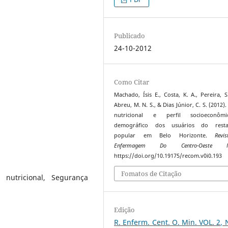
Publicado
24-10-2012
Como Citar
Machado, Ísis E., Costa, K. A., Pereira, S.
Abreu, M. N. S., & Dias Júnior, C. S. (2012)
nutricional e perfil socioeconô
demográfico dos usuários do resta
popular em Belo Horizonte.
Revi
Enfermagem Do Centro-Oeste Mi
https://doi.org/10.19175/recom.v0i0.193
Fomatos de Citação
o nutricional, Segurança
Edição
R. Enferm. Cent. O. Min. VOL. 2, 