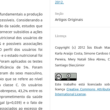
2012.
Seção
 fundamentais a produção
Artigos Originais
acessíveis. Considerando a
ão da saúde, estudos que
fornecer subsídios a ações
Licença
utricional dos usuários de
 e possíveis associações
Copyright (c) 2012 Ísis Eloah Ma
 perfil dos usuários foi
Karla Araújo Costa, Simone Cardoso 
e o estado nutricional foi
Pereira, Mery Natali Silva Abreu, C
Foram aplicados os testes
Santiago Dias Júnior
ificância de 5%. Foram
 eram do sexo masculino,
o que se refere ao nível
Este trabalho está licenciado s
a classe C. Os usuários
licença
Creative Commons Attributi
sobrepeso, 43,2% entre os
International License
.
omprometimento da saúde
gal (p=0,039) e o fato de
 associados ao excesso de