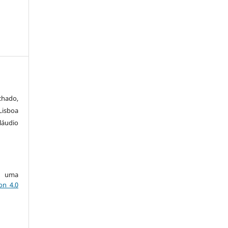
chado,
Lisboa
láudio
ob uma
on 4.0