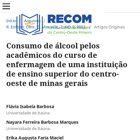
Início
/
Arquivos
/
R. Enferm. Cent. O. Min. VOL. 2, NO. 2, 2012.
/
Artigos Originais
Consumo de álcool pelos
acadêmicos do curso de
enfermagem de uma instituição
de ensino superior do centro-
oeste de minas gerais
Flávia Isabela Barbosa
Universidade de Itaúna
Nayara Ferreira Barbosa Marques
Universidade de Itaúna
Erika Augusta Faria Maciel