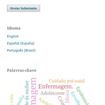
Enviar Submissão
Idioma
English
Español (España)
Português (Brasil)
Palavras-chave
Enfermagem
Cuidado pré-natal
Saúde da mulher
Enfermagem.
Epidemiologia
Idoso
Adolescente
Família
Criança