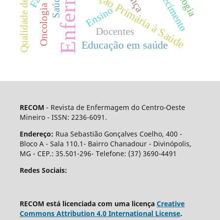
Envelhecimento
Qualidade de vida
Atenção Primária à Saúde
Oncologia
Ensino
Docentes
Educação em saúde
RECOM
- Revista de Enfermagem do Centro-Oeste
Mineiro - ISSN: 2236-6091.
Endereço:
Rua Sebastião Gonçalves Coelho, 400 -
Bloco A - Sala 110.1- Bairro Chanadour - Divinópolis,
MG - CEP.: 35.501-296- Telefone: (37) 3690-4491
Redes Sociais:
RECOM está licenciada com uma licença
Creative
Commons Attribution 4.0 International License
.