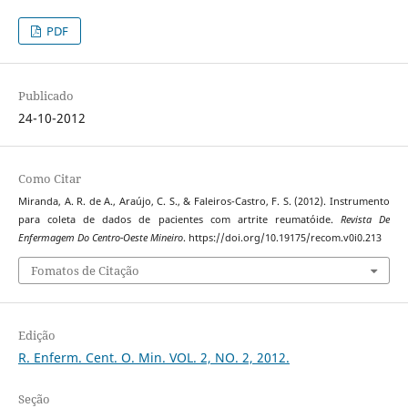
PDF
Publicado
24-10-2012
Como Citar
Miranda, A. R. de A., Araújo, C. S., & Faleiros-Castro, F. S. (2012). Instrumento
para coleta de dados de pacientes com artrite reumatóide.
Revista De
Enfermagem Do Centro-Oeste Mineiro
. https://doi.org/10.19175/recom.v0i0.213
Fomatos de Citação
Edição
R. Enferm. Cent. O. Min. VOL. 2, NO. 2, 2012.
Seção