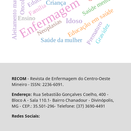
Aleitamento materno
Oncologia
Saúde mental
Enfermagem
Criança
Família
Educação em saúde
Ensino
Idoso
Neoplasias
Prematuro
Gravidez
Saúde da mulher
RECOM
- Revista de Enfermagem do Centro-Oeste
Mineiro - ISSN: 2236-6091.
Endereço:
Rua Sebastião Gonçalves Coelho, 400 -
Bloco A - Sala 110.1- Bairro Chanadour - Divinópolis,
MG - CEP.: 35.501-296- Telefone: (37) 3690-4491
Redes Sociais: