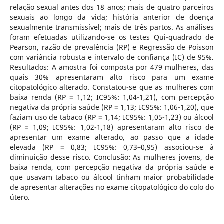
relação sexual antes dos 18 anos; mais de quatro parceiros
sexuais ao longo da vida; história anterior de doença
sexualmente transmissível; mais de três partos. As análises
foram efetuadas utilizando-se os testes Qui-quadrado de
Pearson, razão de prevalência (RP) e Regressão de Poisson
com variância robusta e intervalo de confiança (IC) de 95%.
Resultados: A amostra foi composta por 479 mulheres, das
quais 30% apresentaram alto risco para um exame
citopatológico alterado. Constatou-se que as mulheres com
baixa renda (RP = 1,12; IC95%: 1,04-1,21), com percepção
negativa da própria saúde (RP = 1,13; IC95%: 1,06-1,20), que
faziam uso de tabaco (RP = 1,14; IC95%: 1,05-1,23) ou álcool
(RP = 1,09; IC95%: 1,02-1,18) apresentaram alto risco de
apresentar um exame alterado, ao passo que a idade
elevada (RP = 0,83; IC95%: 0,73–0,95) associou-se à
diminuição desse risco. Conclusão: As mulheres jovens, de
baixa renda, com percepção negativa da própria saúde e
que usavam tabaco ou álcool tinham maior probabilidade
de apresentar alterações no exame citopatológico do colo do
útero.