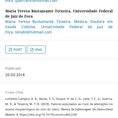
Fora. guerramr@hotmail.com
Maria Teresa Bustamante Teixeira,
Universidade Federal
de Juiz de Fora
Maria Teresa Bustamante Teixeira. Médica. Doutora em
Saúde Coletiva. Universidade Federal de Juiz de
Fora. teitabt@hotmail.com
PORT
ENG
Publicado
20-03-2018
Como Citar
Lombelo-Campos, A. A., Neves, F. S., Duque, K. de C. D., Leite, I. C. G., Guerra,
M. R., & Teixeira, M. T. B. (2018). Fatores associados ao risco de alterações no
exame citopatológico do colo do útero.
Revista De Enfermagem Do Centro-Oeste
Mineiro
,
8
. https://doi.org/10.19175/recom.v8i0.2330