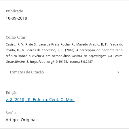
Publicado
10-09-2018
Como Citar
Castro, R. V. R. de S., Lacerda Prata Rocha, R., Macedo Araujo, B. F., Fraga do
Prado, K., & Soares de Carvalho, T. F. (2018). A percepção do paciente renal
crônico sobre a vivência em hemodiálise.
Revista De Enfermagem Do Centro-
Oeste Mineiro
,
8
. https://doi.org/10.19175/recom.v8i0.2487
Fomatos de Citação
Edição
v. 8 (2018): R. Enferm. Cent. O. Min.
Seção
Artigos Originais