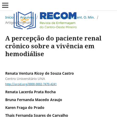
Início
/
Arquivos
/
v. 8 (2018): R. Enferm. Cent. O. Min.
/
Artigos Originais
A percepção do paciente renal
crônico sobre a vivência em
hemodiálise
Renata Ventura Ricoy de Souza Castro
Centro Universitário UNA
http://orcid.org/0000-0002-7470-4241
Renata Lacerda Prata Rocha
Bruna Fernanda Macedo Araujo
Karen Fraga do Prado
Thais Fernanda Soares de Carvalho