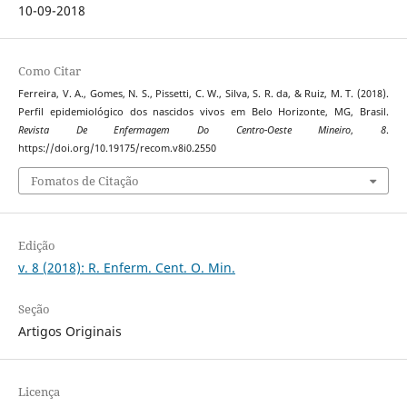
10-09-2018
Como Citar
Ferreira, V. A., Gomes, N. S., Pissetti, C. W., Silva, S. R. da, & Ruiz, M. T. (2018).
Perfil epidemiológico dos nascidos vivos em Belo Horizonte, MG, Brasil.
Revista De Enfermagem Do Centro-Oeste Mineiro
,
8
.
https://doi.org/10.19175/recom.v8i0.2550
Fomatos de Citação
Edição
v. 8 (2018): R. Enferm. Cent. O. Min.
Seção
Artigos Originais
Licença