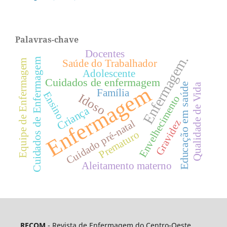
Palavras-chave
Docentes
Enfermagem.
Cuidados de Enfermagem
Equipe de Enfermagem
Saúde do Trabalhador
Adolescente
Cuidados de enfermagem
Educação em saúde
Qualidade de Vida
Enfermagem
Família
Ensino
Idoso
Envelhecimento
Criança
Gravidez
Cuidado pré-natal
Prematuro
Aleitamento materno
RECOM
- Revista de Enfermagem do Centro-Oeste