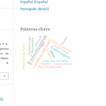
Español (España)
Português (Brasil)
Palavras-chave
Enfermagem
Educação
Epidemiologia
Ensino
Adolescente
Cuidados de enfermagem
Cuidado pré-natal
, T. V.,
Saúde mental
Promoção da Saúde
Enfermagem.
 pessoa
Criança
Idoso
ipe de
Centro-
Educação em Saúde
,
8
.
Família
Conhecimento
Parto humanizado
in.