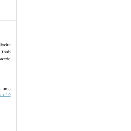
iveira
 Thaís
Macedo
ob uma
on 4.0