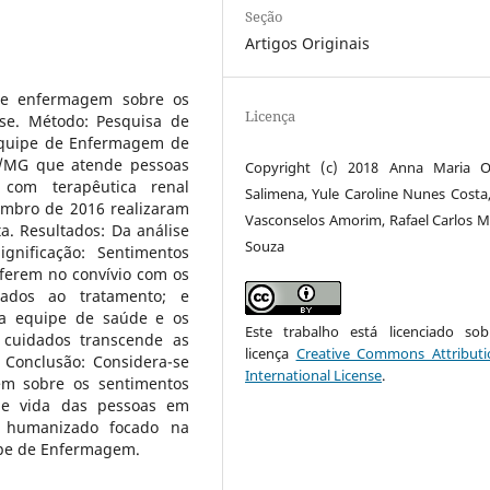
Seção
Artigos Originais
de enfermagem sobre os
Licença
se. Método: Pesquisa de
 Equipe de Enfermagem de
a/MG que atende pessoas
Copyright (c) 2018 Anna Maria Ol
 com terapêutica renal
Salimena, Yule Caroline Nunes Costa,
embro de 2016 realizaram
Vasconselos Amorim, Rafael Carlos 
a. Resultados: Da análise
Souza
nificação: Sentimentos
rferem no convívio com os
onados ao tratamento; e
e a equipe de saúde e os
Este trabalho está licenciado s
 cuidados transcende as
licença
Creative Commons Attributi
 Conclusão: Considera-se
International License
.
m sobre os sentimentos
de vida das pessoas em
o humanizado focado na
uipe de Enfermagem.