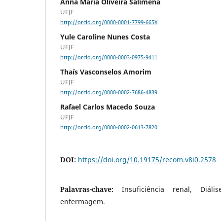
Anna Maria Oliveira Salimena
UFJF
http://orcid.org/0000-0001-7799-665X
Yule Caroline Nunes Costa
UFJF
http://orcid.org/0000-0003-0975-9411
Thaís Vasconselos Amorim
UFJF
http://orcid.org/0000-0002-7686-4839
Rafael Carlos Macedo Souza
UFJF
http://orcid.org/0000-0002-0613-7820
DOI:
https://doi.org/10.19175/recom.v8i0.2578
Palavras-chave:
Insuficiência renal, Diál
enfermagem.