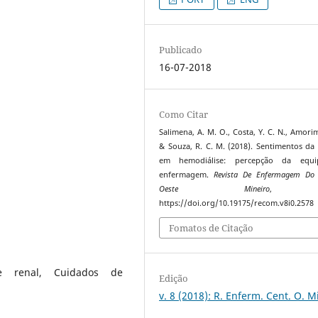
Publicado
16-07-2018
Como Citar
Salimena, A. M. O., Costa, Y. C. N., Amorim
& Souza, R. C. M. (2018). Sentimentos da
em hemodiálise: percepção da equ
enfermagem.
Revista De Enfermagem Do 
Oeste Mineiro
https://doi.org/10.19175/recom.v8i0.2578
Fomatos de Citação
ise renal, Cuidados de
Edição
v. 8 (2018): R. Enferm. Cent. O. M