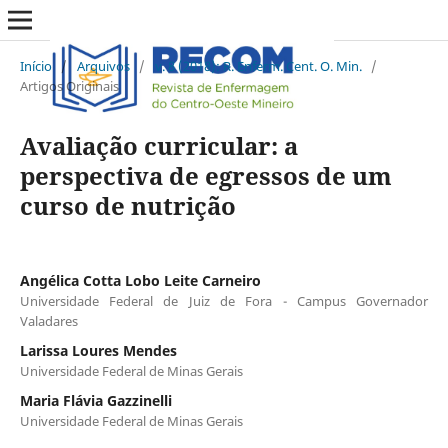
Início
/
Arquivos
/
v. 8 (2018): R. Enferm. Cent. O. Min.
/
Artigos Originais
Avaliação curricular: a
perspectiva de egressos de um
curso de nutrição
Angélica Cotta Lobo Leite Carneiro
Universidade Federal de Juiz de Fora - Campus Governador
Valadares
Larissa Loures Mendes
Universidade Federal de Minas Gerais
Maria Flávia Gazzinelli
Universidade Federal de Minas Gerais