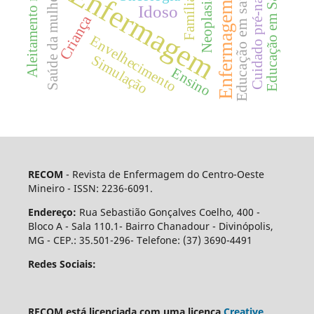
Aleitamento materno
Educação em Saúde
Enfermagem
Educação em saúde
Cuidado pré-natal
Neoplasias
Saúde da mulher
Enfermagem.
Família
Idoso
Criança
Envelhecimento
Simulação
Ensino
RECOM
- Revista de Enfermagem do Centro-Oeste
Mineiro - ISSN: 2236-6091.
Endereço:
Rua Sebastião Gonçalves Coelho, 400 -
Bloco A - Sala 110.1- Bairro Chanadour - Divinópolis,
MG - CEP.: 35.501-296- Telefone: (37) 3690-4491
Redes Sociais:
RECOM está licenciada com uma licença
Creative