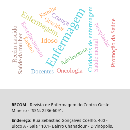
Família
Enfermagem
Cuidados de enfermagem
Enfermagem.
Criança
Gravidez
Promoção da Saúde
Envelhecimento
Neoplasias
Recém-nascido
Saúde da mulher
Ensino
Idoso
Saúde mental
Adolescente
Oncologia
Docentes
RECOM
- Revista de Enfermagem do Centro-Oeste
Mineiro - ISSN: 2236-6091.
Endereço:
Rua Sebastião Gonçalves Coelho, 400 -
Bloco A - Sala 110.1- Bairro Chanadour - Divinópolis,