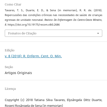
Como Citar
Tavares, T. S., Duarte, E. D., & Sena (in memorian), R. R. de. (2018).
Repercussões das condições crônicas nas necessidades de saúde de crianças
egressas de unidade neonatal.
Revista De Enfermagem Do Centro-Oeste Mineiro
,
8
. https://doi.org/10.19175/recom.v8i0.2686
Fomatos de Citação
Edição
v. 8 (2018): R. Enferm. Cent. O. Min.
Seção
Artigos Originais
Licença
Copyright (c) 2018 Tatiana Silva Tavares, Elysângela Dittz Duarte,
Roseni Rosângela de Sena (in memorian)