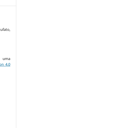
ufato,
ob uma
on 4.0