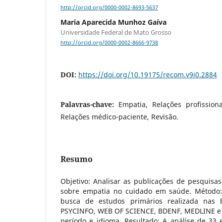
http://orcid.org/0000-0002-8693-5637
Maria Aparecida Munhoz Gaíva
Universidade Federal de Mato Grosso
http://orcid.org/0000-0002-8666-9738
DOI:
https://doi.org/10.19175/recom.v9i0.2884
Palavras-chave:
Empatia, Relações profission
Relações médico-paciente, Revisão.
Resumo
Objetivo: Analisar as publicações de pesquisas 
sobre empatia no cuidado em saúde. Método: 
busca de estudos primários realizada nas 
PSYCINFO, WEB OF SCIENCE, BDENF, MEDLINE e 
período e idioma. Resultado: A análise de 33 