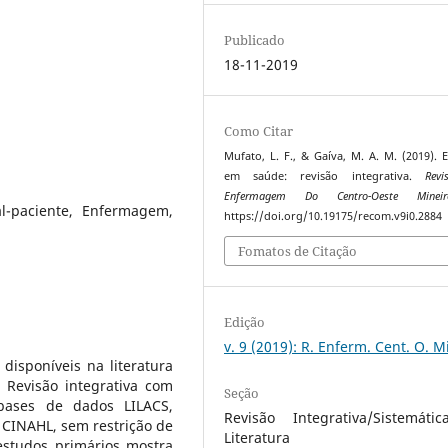
Publicado
18-11-2019
Como Citar
Mufato, L. F., & Gaíva, M. A. M. (2019). 
em saúde: revisão integrativa.
Rev
Enfermagem Do Centro-Oeste Mineir
al-paciente, Enfermagem,
https://doi.org/10.19175/recom.v9i0.2884
Fomatos de Citação
Edição
v. 9 (2019): R. Enferm. Cent. O. M
disponíveis na literatura
Revisão integrativa com
Seção
bases de dados LILACS,
Revisão Integrativa/Sistemáti
CINAHL, sem restrição de
Literatura
estudos primários mostra