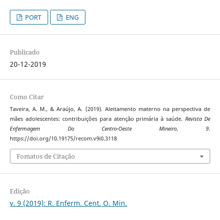
PORT
ENG
Publicado
20-12-2019
Como Citar
Taveira, A. M., & Araújo, A. (2019). Aleitamento materno na perspectiva de
mães adolescentes: contribuições para atenção primária à saúde.
Revista De
Enfermagem Do Centro-Oeste Mineiro
,
9
.
https://doi.org/10.19175/recom.v9i0.3118
Fomatos de Citação
Edição
v. 9 (2019): R. Enferm. Cent. O. Min.