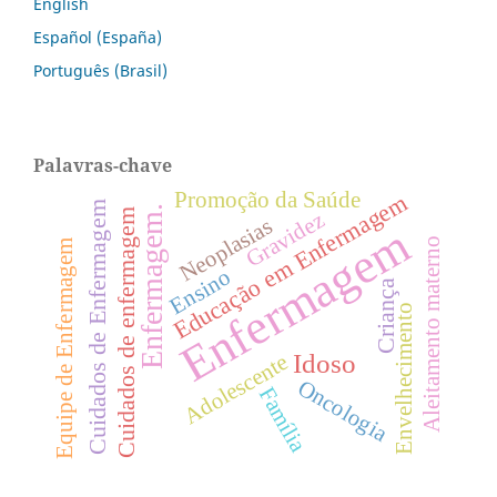
English
Español (España)
Português (Brasil)
Palavras-chave
Promoção da Saúde
Educação em Enfermagem
Cuidados de Enfermagem
Enfermagem.
Cuidados de enfermagem
Gravidez
Neoplasias
Enfermagem
Aleitamento materno
Equipe de Enfermagem
Ensino
Criança
Envelhecimento
Idoso
Adolescente
Oncologia
Família