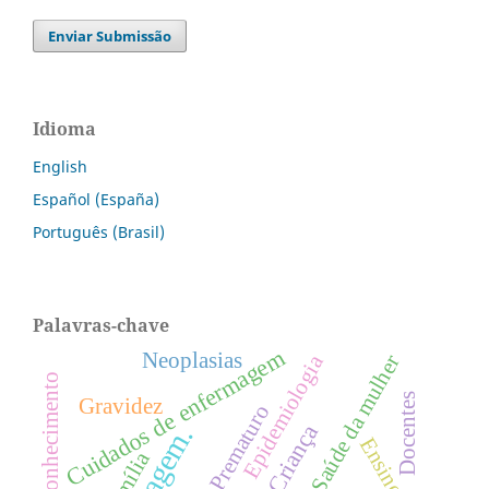
Enviar Submissão
Idioma
English
Español (España)
Português (Brasil)
Palavras-chave
Cuidados de enfermagem
Neoplasias
Epidemiologia
Saúde da mulher
Conhecimento
Docentes
Gravidez
Prematuro
Criança
Ensino
Família