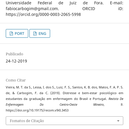
Universidade Federal de Juiz de Fora. E-mail:
fabiocarbogim@gmail.com. ORCID iD:
https://orcid.org/0000-0003-2065-5998
PORT
ENG
Publicado
24-12-2019
Como Citar
Vieira, M. T. da S., Lessa, I. dos S., Luiz, F. S., Santos, K. B. dos, Matos, F. A. P. S.
de, & Carbogim, F. da C. (2019). Distresse e bem-estar psicológico em
estudantes da graduação em enfermagem do Brasil e Portugal.
Revista De
Enfermagem Do Centro-Oeste Mineiro
,
9
.
https://doi.org/10.19175/recom.v9i0.3453
Fomatos de Citação