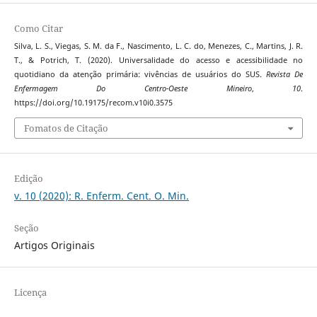
Como Citar
Silva, L. S., Viegas, S. M. da F., Nascimento, L. C. do, Menezes, C., Martins, J. R.
T., & Potrich, T. (2020). Universalidade do acesso e acessibilidade no
quotidiano da atenção primária: vivências de usuários do SUS.
Revista De
Enfermagem Do Centro-Oeste Mineiro
,
10
.
https://doi.org/10.19175/recom.v10i0.3575
Fomatos de Citação
Edição
v. 10 (2020): R. Enferm. Cent. O. Min.
Seção
Artigos Originais
Licença