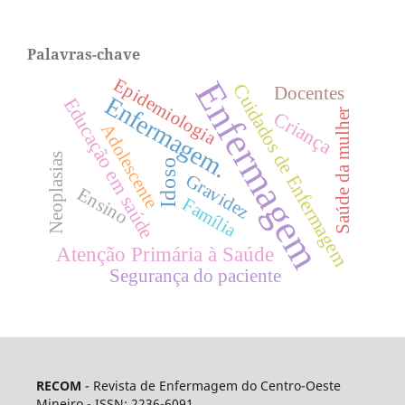
Palavras-chave
Epidemiologia
Enfermagem
Cuidados de Enfermagem
Docentes
Enfermagem.
Educação em saúde
Saúde da mulher
Criança
Adolescente
Neoplasias
Idoso
Gravidez
Ensino
Família
Atenção Primária à Saúde
Segurança do paciente
RECOM
- Revista de Enfermagem do Centro-Oeste
Mineiro - ISSN: 2236-6091.