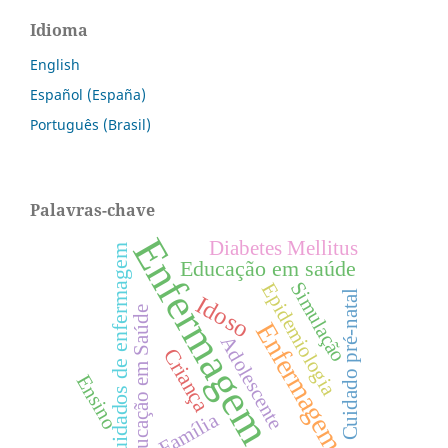
Idioma
English
Español (España)
Português (Brasil)
Palavras-chave
Enfermagem
Diabetes Mellitus
Cuidados de enfermagem
Educação em saúde
Simulação
Epidemiologia
Cuidado pré-natal
Idoso
Educação em Saúde
Enfermagem.
Adolescente
Criança
Ensino
Família