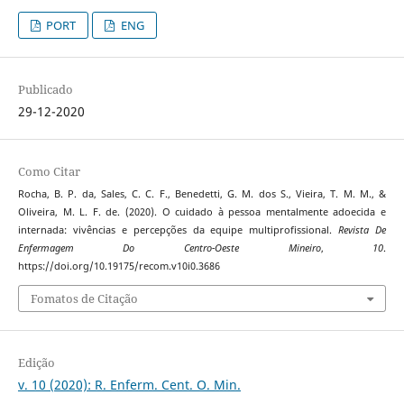
PORT
ENG
Publicado
29-12-2020
Como Citar
Rocha, B. P. da, Sales, C. C. F., Benedetti, G. M. dos S., Vieira, T. M. M., &
Oliveira, M. L. F. de. (2020). O cuidado à pessoa mentalmente adoecida e
internada: vivências e percepções da equipe multiprofissional.
Revista De
Enfermagem Do Centro-Oeste Mineiro
,
10
.
https://doi.org/10.19175/recom.v10i0.3686
Fomatos de Citação
Edição
v. 10 (2020): R. Enferm. Cent. O. Min.