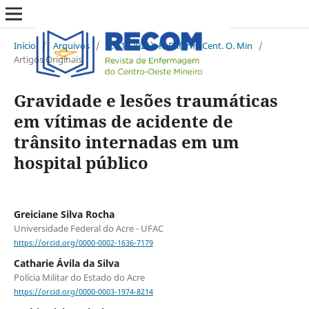
Início
/
Arquivos
/
v. 11 (2021): R. Enferm. Cent. O. Min
/
Artigos Originais
Gravidade e lesões traumáticas
em vítimas de acidente de
trânsito internadas em um
hospital público
Greiciane Silva Rocha
Universidade Federal do Acre - UFAC
https://orcid.org/0000-0002-1636-7179
Catharie Ávila da Silva
Polícia Militar do Estado do Acre
https://orcid.org/0000-0003-1974-8214