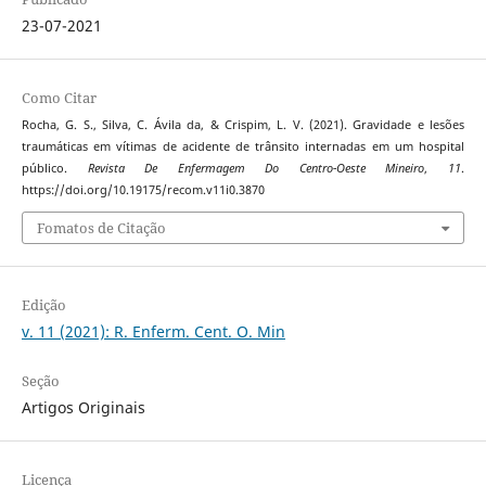
23-07-2021
Como Citar
Rocha, G. S., Silva, C. Ávila da, & Crispim, L. V. (2021). Gravidade e lesões
traumáticas em vítimas de acidente de trânsito internadas em um hospital
público.
Revista De Enfermagem Do Centro-Oeste Mineiro
,
11
.
https://doi.org/10.19175/recom.v11i0.3870
Fomatos de Citação
Edição
v. 11 (2021): R. Enferm. Cent. O. Min
Seção
Artigos Originais
Licença