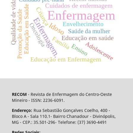
Qualidade de vida
Cuidados de enfermagem
Educação em Saúde
Criança
Enfermagem
Promoção da Saúde
Enfermagem.
Envelhecimento
Idoso
Oncologia
Saúde da mulher
Educação em saúde
Família
Adolescente
Ensino
Educação em Enfermagem
RECOM
- Revista de Enfermagem do Centro-Oeste
Mineiro - ISSN: 2236-6091.
Endereço:
Rua Sebastião Gonçalves Coelho, 400 -
Bloco A - Sala 110.1- Bairro Chanadour - Divinópolis,
MG - CEP.: 35.501-296- Telefone: (37) 3690-4491
Redes Sociais: