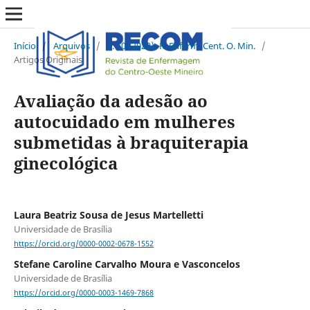
Início
/
Arquivos
/
v. 10 (2020): R. Enferm. Cent. O. Min.
/
Artigos Originais
Avaliação da adesão ao
autocuidado em mulheres
submetidas à braquiterapia
ginecológica
Laura Beatriz Sousa de Jesus Martelletti
Universidade de Brasília
https://orcid.org/0000-0002-0678-1552
Stefane Caroline Carvalho Moura e Vasconcelos
Universidade de Brasília
https://orcid.org/0000-0003-1469-7868