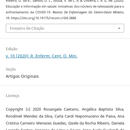
Ribeiro, G. da R., Santos, D. L., Souza, V. de L. e, & Oliveira, I. A. G. de. (2020).
Educação e informação em saúde: iniciativas dos núcleos de telessaúde para o
enfrentamento da COVID-19.
Revista De Enfermagem Do Centro-Oeste Mineiro
,
10
. https://doi.org/10.19175/recom.v10i0.3888
Fomatos de Citação
Edição
v. 10 (2020): R. Enferm. Cent. O. Min.
Seção
Artigos Originais
Licença
Copyright (c) 2020 Rosangela Caetano, Angélica Baptista Silva,
Rondineli Mendes da Silva, Carla Cardi Nepomuceno de Paiva, Ana
Cristina Carneiro Menezes Guedes, Gizele da Rocha Ribeiro, Daniela