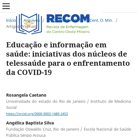
Início
/
Arquivos
/
v. 10 (2020): R. Enferm. Cent. O. Min.
/
Artigos Originais
Educação e informação em
saúde: iniciativas dos núcleos de
telessaúde para o enfrentamento
da COVID-19
Rosangela Caetano
Universidade do estado do Rio de Janeiro / Instituto de Medicina
Social
https://orcid.org/0000-0003-1480-2453
Angélica Baptista Silva
Fundação Oswaldo Cruz, Rio de Janeiro / Escola Nacional de Saúde
Pública Sérgio Arouca