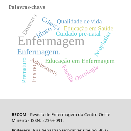
Palavras-chave
Docentes
Criança
Qualidade de vida
Idoso
Educação em Saúde
Cuidado pré-natal
Neoplasias
Enfermagem
Enfermagem.
Adolescente
Educação em Enfermagem
Prematuro
Oncologia
Família
Ensino
RECOM
- Revista de Enfermagem do Centro-Oeste
Mineiro - ISSN: 2236-6091.
Endereço:
Rua Sebastião Gonçalves Coelho, 400 -