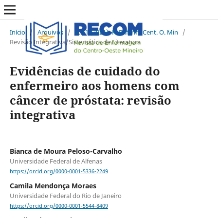
Início
/
Arquivos
/
v. 11 (2021): R. Enferm. Cent. O. Min
/
Revisão Integrativa/Sistemática de Literatura
Evidências de cuidado do
enfermeiro aos homens com
câncer de próstata: revisão
integrativa
Bianca de Moura Peloso-Carvalho
Universidade Federal de Alfenas
https://orcid.org/0000-0001-5336-2249
Camila Mendonça Moraes
Universidade Federal do Rio de Janeiro
https://orcid.org/0000-0001-5544-8409