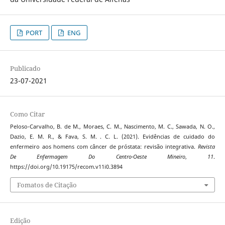
PORT
ENG
Publicado
23-07-2021
Como Citar
Peloso-Carvalho, B. de M., Moraes, C. M., Nascimento, M. C., Sawada, N. O.,
Dazio, E. M. R., & Fava, S. M. . C. L. (2021). Evidências de cuidado do
enfermeiro aos homens com câncer de próstata: revisão integrativa.
Revista
De Enfermagem Do Centro-Oeste Mineiro
,
11
.
https://doi.org/10.19175/recom.v11i0.3894
Fomatos de Citação
Edição