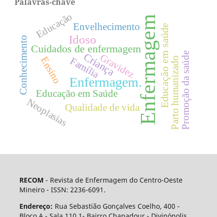
Palavras-chave
Educação
Enfermagem
Envelhecimento
Educação em saúde
Idoso
Conhecimento
Cuidados de enfermagem
Promoção da saúde
Criança
Gravidez
Ensino
Parto humanizado
Família
Enfermagem.
Educação em Saúde
Neoplasias
Qualidade de vida
RECOM
- Revista de Enfermagem do Centro-Oeste
Mineiro - ISSN: 2236-6091.
Endereço:
Rua Sebastião Gonçalves Coelho, 400 -
Bloco A - Sala 110.1- Bairro Chanadour - Divinópolis,