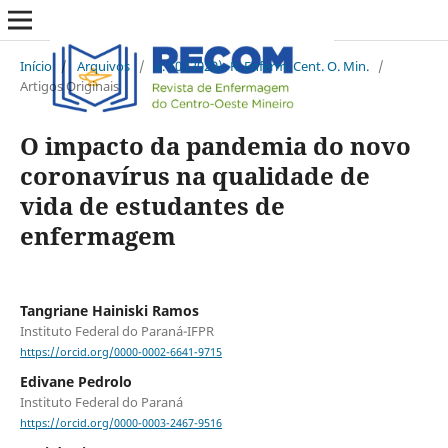
Início
/
Arquivos
/
v. 10 (2020): R. Enferm. Cent. O. Min.
/
Artigos Originais
O impacto da pandemia do novo
coronavírus na qualidade de
vida de estudantes de
enfermagem
Tangriane Hainiski Ramos
Instituto Federal do Paraná-IFPR
https://orcid.org/0000-0002-6641-9715
Edivane Pedrolo
Instituto Federal do Paraná
https://orcid.org/0000-0003-2467-9516