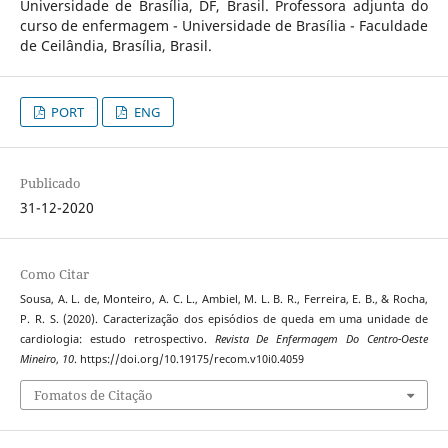
Universidade de Brasília, DF, Brasil. Professora adjunta do
curso de enfermagem - Universidade de Brasília - Faculdade
de Ceilândia, Brasília, Brasil.
PORT
ENG
Publicado
31-12-2020
Como Citar
Sousa, A. L. de, Monteiro, A. C. L., Ambiel, M. L. B. R., Ferreira, E. B., & Rocha,
P. R. S. (2020). Caracterização dos episódios de queda em uma unidade de
cardiologia: estudo retrospectivo.
Revista De Enfermagem Do Centro-Oeste
Mineiro
,
10
. https://doi.org/10.19175/recom.v10i0.4059
Fomatos de Citação