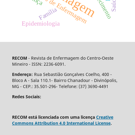
Envelhecimento
Cuidados de Enfermagem
Família
Epidemiologia
RECOM
- Revista de Enfermagem do Centro-Oeste
Mineiro - ISSN: 2236-6091.
Endereço:
Rua Sebastião Gonçalves Coelho, 400 -
Bloco A - Sala 110.1- Bairro Chanadour - Divinópolis,
MG - CEP.: 35.501-296- Telefone: (37) 3690-4491
Redes Sociais:
RECOM está licenciada com uma licença
Creative
Commons Attribution 4.0 International License
.