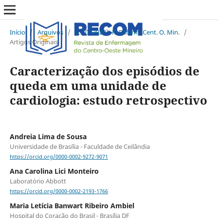
Início
/
Arquivos
/
v. 10 (2020): R. Enferm. Cent. O. Min.
/
Artigos Originais
Caracterização dos episódios de
queda em uma unidade de
cardiologia: estudo retrospectivo
Andreia Lima de Sousa
Universidade de Brasília - Faculdade de Ceilândia
https://orcid.org/0000-0002-9272-9071
Ana Carolina Lici Monteiro
Laboratório Abbott
https://orcid.org/0000-0002-2193-1766
Maria Letícia Banwart Ribeiro Ambiel
Hospital do Coração do Brasil - Brasília DF