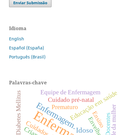
Enviar Submissão
Idioma
English
Español (España)
Português (Brasil)
Palavras-chave
Educação em saúde
Equipe de Enfermagem
Diabetes Mellitus
Cuidado pré-natal
Enfermagem.
Prematuro
Saúde da mulher
Enfermagem
Ensino
Docentes
Criança
Idoso