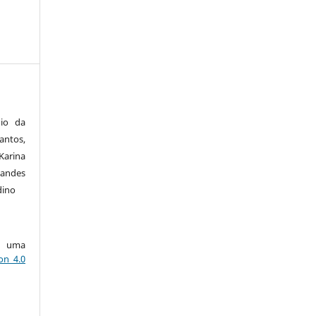
nio da
antos,
 Karina
andes
dino
ob uma
on 4.0