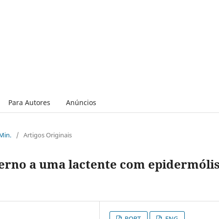
Para Autores
Anúncios
 Min.
/
Artigos Originais
erno a uma lactente com epidermóli
PORT
ENG