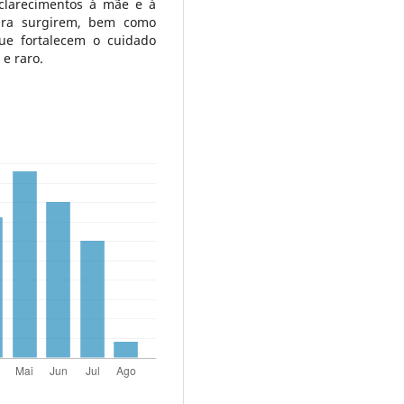
clarecimentos à mãe e à
tura surgirem, bem como
que fortalecem o cuidado
e raro.