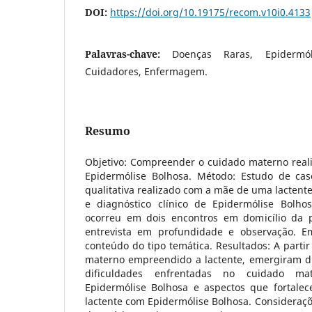
DOI:
https://doi.org/10.19175/recom.v10i0.4133
Palavras-chave:
Doenças Raras, Epidermól
Cuidadores, Enfermagem.
Resumo
Objetivo: Compreender o cuidado materno real
Epidermólise Bolhosa. Método: Estudo de c
qualitativa realizado com a mãe de uma lactent
e diagnóstico clínico de Epidermólise Bolho
ocorreu em dois encontros em domicílio da p
entrevista em profundidade e observação. E
conteúdo do tipo temática. Resultados: A partir
materno empreendido a lactente, emergiram du
dificuldades enfrentadas no cuidado m
Epidermólise Bolhosa e aspectos que fortale
lactente com Epidermólise Bolhosa. Consideraçõe