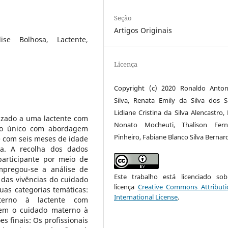
Seção
Artigos Originais
ise Bolhosa, Lactente,
Licença
Copyright (c) 2020 Ronaldo Anto
Silva, Renata Emily da Silva dos S
Lidiane Cristina da Silva Alencastro,
izado a uma lactente com
Nonato Mocheuti, Thalison Fern
aso único com abordagem
Pinheiro, Fabiane Blanco Silva Bernar
e com seis meses de idade
sa. A recolha dos dados
articipante por meio de
mpregou-se a análise de
Este trabalho está licenciado s
 das vivências do cuidado
licença
Creative Commons Attributi
as categorias temáticas:
International License
.
aterno à lactente com
cem o cuidado materno à
s finais: Os profissionais