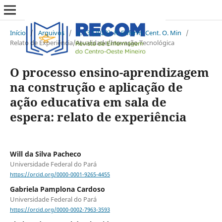
Início
/
Arquivos
/
v. 13 (2023): R. Enferm. Cent. O. Min
/
Relato de Experiência/Atualidade/Inovação Tecnológica
O processo ensino-aprendizagem
na construção e aplicação de
ação educativa em sala de
espera: relato de experiência
Will da Silva Pacheco
Universidade Federal do Pará
https://orcid.org/0000-0001-9265-4455
Gabriela Pamplona Cardoso
Universidade Federal do Pará
https://orcid.org/0000-0002-7963-3593