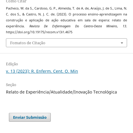
Como Citar
Pacheco, W. da S., Cardoso, G. P., Almeida, T. de A. de, Araújo, J. de S., Lima, N.
C. dos S., & Castro, N. J. C. de. (2023). O processo ensino-aprendizagem na
construção e aplicação de ação educativa em sala de espera: relato de
experiência.
Revista De Enfermagem Do Centro-Oeste Mineiro
,
13
.
https://doi.org/10.19175/recom.v13i1.4675
Fomatos de Citação
Edição
v. 13 (2023): R. Enferm. Cent. O. Min
Seção
Relato de Experiência/Atualidade/Inovação Tecnológica
Enviar Submissão