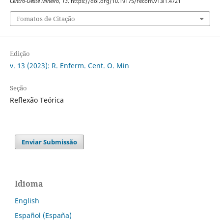
Centro-Oeste Mineiro
,
13
. https://doi.org/10.19175/recom.v13i1.4721
Fomatos de Citação
Edição
v. 13 (2023): R. Enferm. Cent. O. Min
Seção
Reflexão Teórica
Enviar Submissão
Idioma
English
Español (España)