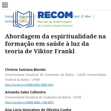
Início
/
Arquivos
/
v. 13 (2023): R. Enferm. Cent. O. Min
/
Reflexão Teórica
Abordagem da espiritualidade na
formação em saúde à luz da
teoria de Viktor Frankl
Chrisne Santana Biondo
Universidade Estadual do Sudoeste da Bahia - UESB Universidade
Federal da Bahia - UFBA
http://orcid.org/0000-0002-0583-5491
Amanda Sales Cafezeiro
Universidade Estadual do Sudoeste da Bahia - UESB
http://orcid.org/0000-0003-1160-0872
Ana Lúcia Goncalves de Oliveira Cunha