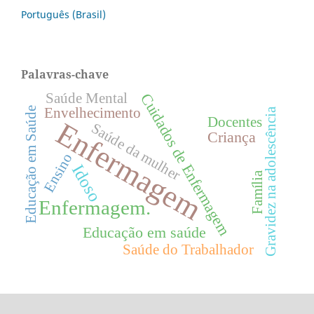
Português (Brasil)
Palavras-chave
Saúde Mental
Cuidados de Enfermagem
Envelhecimento
Educação em Saúde
Gravidez na adolescência
Docentes
Enfermagem
Saúde da mulher
Criança
Ensino
Idoso
Família
Enfermagem.
Educação em saúde
Saúde do Trabalhador