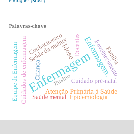
Português (Brasil)
Palavras-chave
Conhecimento
Docentes
Enfermagem.
Saúde da mulher
Cuidados de enfermagem
Envelhecimento
Equipe de Enfermagem
Idoso
Família
Enfermagem
Criança
Ensino
Cuidado pré-natal
Atenção Primária à Saúde
Saúde mental
Epidemiologia