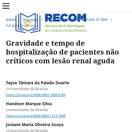
Início
/
Arquivos
/
v. 13 (2023): R. Enferm. Cent. O. Min
/
Artigos Originais
Gravidade e tempo de
hospitalização de pacientes não
críticos com lesão renal aguda
Tayse Tâmara da Paixão Duarte
Universidade de Brasília
https://orcid.org/0000-0003-1608-618X
Handson Marque Silva
Universidade de Brasilia
https://orcid.org/0000-0003-1213-7648
Josiane Maria Oliveira Souza
Universidade de Brasilia