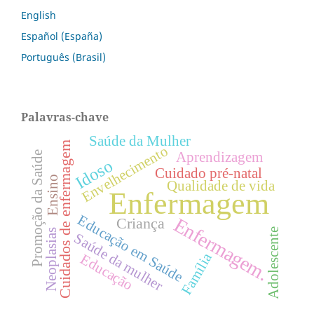
English
Español (España)
Português (Brasil)
Palavras-chave
Saúde da Mulher
Cuidados de enfermagem
Envelhecimento
Promoção da Saúde
Aprendizagem
Idoso
Cuidado pré-natal
Ensino
Qualidade de vida
Enfermagem
Educação em Saúde
Enfermagem.
Criança
Adolescente
Neoplasias
Saúde da mulher
Família
Educação