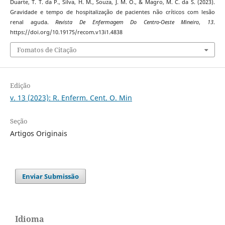
Duarte, T. T. da P., Silva, H. M., Souza, J. M. O., & Magro, M. C. da S. (2023).
Gravidade e tempo de hospitalização de pacientes não críticos com lesão
renal aguda.
Revista De Enfermagem Do Centro-Oeste Mineiro
,
13
.
https://doi.org/10.19175/recom.v13i1.4838
Fomatos de Citação
Edição
v. 13 (2023): R. Enferm. Cent. O. Min
Seção
Artigos Originais
Enviar Submissão
Idioma