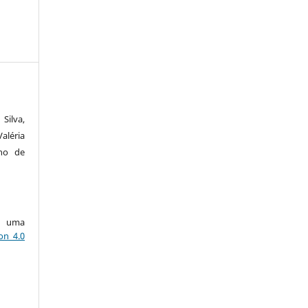
Silva,
aléria
ano de
ob uma
on 4.0