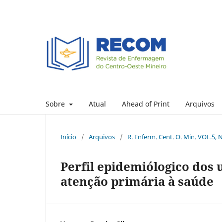
Sobre
Atual
Ahead of Print
Arquivos
Início
/
Arquivos
/
R. Enferm. Cent. O. Min. VOL.5, 
Perfil epidemiólogico dos 
atenção primária à saúde