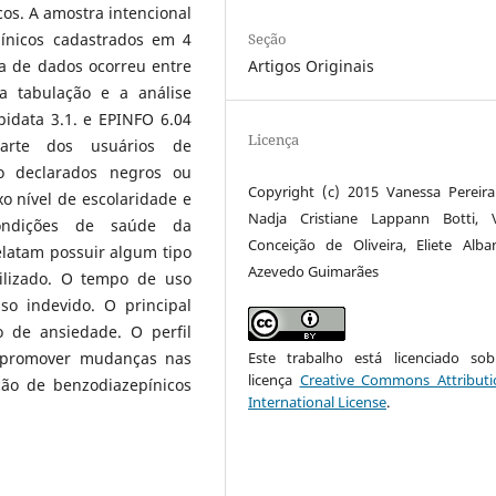
os. A amostra intencional
Seção
ínicos cadastrados em 4
Artigos Originais
a de dados ocorreu entre
a tabulação e a análise
pidata 3.1. e EPINFO 6.04
Licença
arte dos usuários de
to declarados negros ou
Copyright (c) 2015 Vanessa Pereira 
o nível de escolaridade e
Nadja Cristiane Lappann Botti, V
condições de saúde da
Conceição de Oliveira, Eliete Alb
latam possuir algum tipo
Azevedo Guimarães
ilizado. O tempo de uso
so indevido. O principal
o de ansiedade. O perfil
Este trabalho está licenciado s
e promover mudanças nas
licença
Creative Commons Attributi
ção de benzodiazepínicos
International License
.