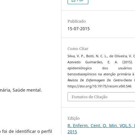
Publicado
15-07-2015
Como Citar
Silva, V. P., Botti, N. C. L., de Oliveira, V. 
Azevedo Guimarães, E. A. (2015). 
epidemiólogico dos usuári
benzodiazepínicos na atenção primária à
Revista De Enfermagem Do Centro-Oeste M
https://doi.org/10.19175/recom.v0i0.546
mária, Saúde mental.
Fomatos de Citação
Edição
R. Enferm. Cent. O. Min. VOL.5,
foi de identificar o perfil
2015