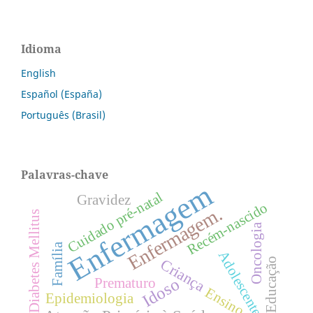
Idioma
English
Español (España)
Português (Brasil)
Palavras-chave
Enfermagem
Cuidado pré-natal
Gravidez
Recém-nascido
Enfermagem.
Diabetes Mellitus
Oncologia
Família
Adolescente
Criança
Educação
Idoso
Prematuro
Ensino
Epidemiologia