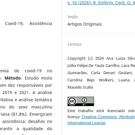
v. 16 (2026): R. Enferm. Cent. O. 
Seção
 Covid-19, Assistência
Artigos Originais
Licença
Copyright (c) 2024 Ana Luiza Silv
Júllia Felipe De Paula Carrilho, Lara 
emia de covid-19 no
Guimarães, Carla Denari Giuliani,
s.
Método
: Estudo misto
Carolina Bejo Wolkers, Luana A
com dez responsáveis por
Macedo Scalia
 2019 e 2021. A análise
litativa e análise temática
nio do sexo masculino
Este trabalho está licenciado s
ariana (81,8%). Emergiram
licença
Creative Commons Attributi
assistência; desafios no
International License
.
arantir a qualidade do