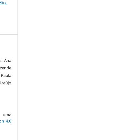
Min.
a, Ana
Rezende
 Paula
raújo
ob uma
on 4.0