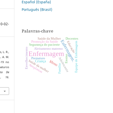
Español (España)
Português (Brasil)
0-02-
Palavras-chave
Saúde da Mulher
Docentes
Enfermagem.
Promoção da Saúde
Educação
Equipe de Enfermagem
Segurança do paciente
Envelhecimento
Aleitamento materno
Enfermagem
, L. R.,
Ensino
L. A. M.
Adolescente
Prematuro
Saúde da mulher
Idoso
Criança
-19 no
Neoplasias
Família
aturos
ista De
o
,
16
.
9