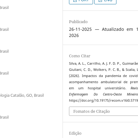
rasil
Publicado
26-11-2025 — Atualizado em 1
rasil
2026
rasil
Como Citar
Silva, A. L., Carrilho, A. J. F. D. P., Guimarães
Giuliani, C. D., Wolkers, P. C. B., & Scalia, 
rasil
(2026). Impactos da pandemia de covid
acompanhamento ambulatorial de prem
em um hospital universitário.
Rev
Enfermagem Do Centro-Oeste Mineir
logia Catalão, GO, Brasil
https://doi.org/10.19175/recom.v16i0.571
Fomatos de Citação
rasil
Edição