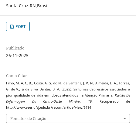
Santa Cruz-RN,Brasil
PORT
Publicado
26-11-2025
Como Citar
Filho, M. A. C. B., Costa, A. G. do N., de Santana, J. V. N., Almeida, L. A., Torres,
G. de V., & da Silva Dantas, B. A. (2025). Sintomas depressivos associados à
pior qualidade de vida em idosos atendidos na Atenção Primária.
Revista De
Enfermagem Do Centro-Oeste Mineiro
,
16
. Recuperado de
http://www.seer.ufsj.edu.br/recom/article/view/5784
Fomatos de Citação