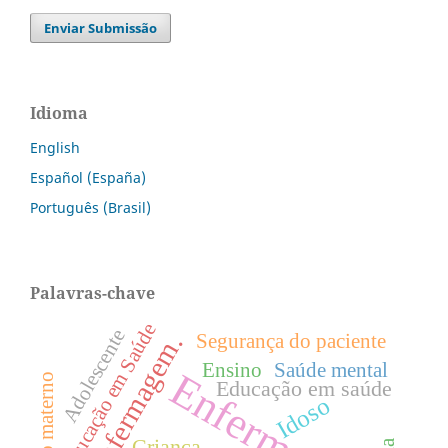
Enviar Submissão
Idioma
English
Español (España)
Português (Brasil)
Palavras-chave
Educação em Saúde
Adolescente
Enfermagem.
Segurança do paciente
Ensino
Saúde mental
Enfermagem
Educação em saúde
Idoso
Criança