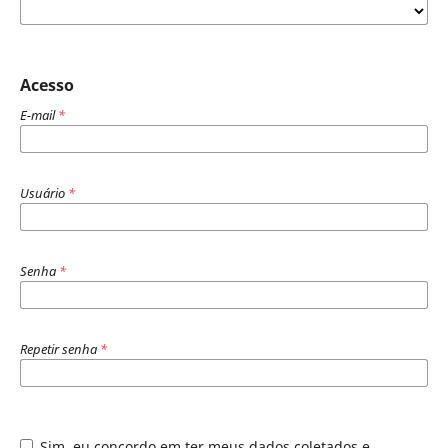
Acesso
E-mail
*
Usuário
*
Senha
*
Repetir senha
*
Sim, eu concordo em ter meus dados coletados e