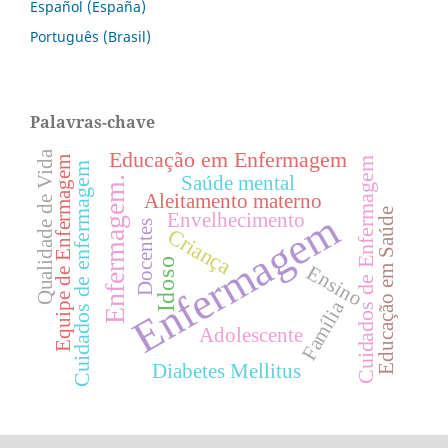
Español (España)
Português (Brasil)
Palavras-chave
Educação em Enfermagem
Qualidade de Vida
Equipe de Enfermagem
Cuidados de Enfermagem
Cuidados de enfermagem
Saúde mental
Enfermagem.
Aleitamento materno
Enfermagem
Educação em Saúde
Envelhecimento
Docentes
Criança
Idoso
Ensino
Família
Adolescente
Diabetes Mellitus