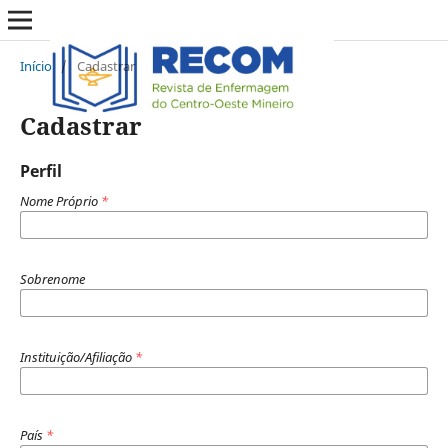
Início
/
Cadastrar
Cadastrar
Perfil
Nome Próprio
*
Sobrenome
Instituição/Afiliação
*
País
*