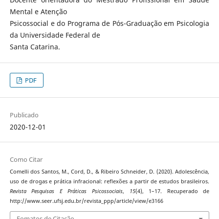
Mental e Atenção
Psicossocial e do Programa de Pós-Graduação em Psicologia
da Universidade Federal de
Santa Catarina.
PDF
Publicado
2020-12-01
Como Citar
Comelli dos Santos, M., Cord, D., & Ribeiro Schneider, D. (2020). Adolescência,
uso de drogas e prática infracional: reflexões a partir de estudos brasileiros.
Revista Pesquisas E Práticas Psicossociais
,
15
(4), 1–17. Recuperado de
http://www.seer.ufsj.edu.br/revista_ppp/article/view/e3166
Fomatos de Citação