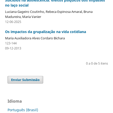
Suicídios na adolescência: efeitos psíquicos dos impasses
no laço social
Luciana Gageiro Coutinho, Rebeca Espinosa Amaral, Bruna
Madureira, Maria Vanier
12-06-2025
Os impactos da grupalização na vida cotidiana
Maria Auxiliadora Alves Cordaro Bichara
123-144
09-12-2013
0 a 0 de 5 itens
Enviar Submissão
Idioma
Português (Brasil)