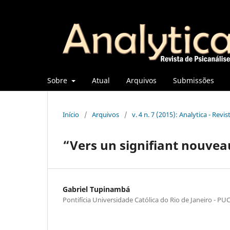
Sobre
Atual
Arquivos
Submissões
Início
/
Arquivos
/
v. 4 n. 7 (2015): Analytica - Rev
“Vers un signifiant nouvea
Gabriel Tupinambá
Pontifícia Universidade Católica do Rio de Janeiro - PU