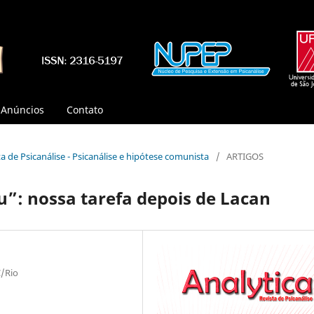
Anúncios
Contato
ista de Psicanálise - Psicanálise e hipótese comunista
/
ARTIGOS
u”: nossa tarefa depois de Lacan
C/Rio