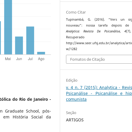
Como Citar
Tupinambá, G. (2016). “Vers un sign
nouveau”: nossa tarefa depois de 
Analytica: Revista De Psicanálise
,
4
(7)
Recuperado 
http://www.seer.ufsj.edu.br/analytica/artic
w/1282
Fomatos de Citação
Edição
v. 4 n. 7 (2015): Analytica - Revi
Psicanálise - Psicanálise e hip
tólica do Rio de Janeiro -
comunista
an Graduate School, pós-
Seção
 em História Social da
ARTIGOS