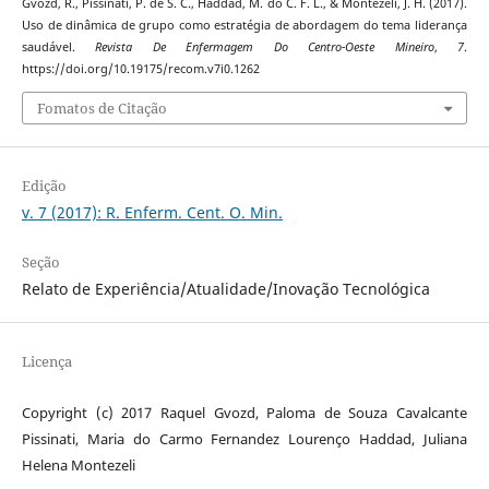
Gvozd, R., Pissinati, P. de S. C., Haddad, M. do C. F. L., & Montezeli, J. H. (2017).
Uso de dinâmica de grupo como estratégia de abordagem do tema liderança
saudável.
Revista De Enfermagem Do Centro-Oeste Mineiro
,
7
.
https://doi.org/10.19175/recom.v7i0.1262
Fomatos de Citação
Edição
v. 7 (2017): R. Enferm. Cent. O. Min.
Seção
Relato de Experiência/Atualidade/Inovação Tecnológica
Licença
Copyright (c) 2017 Raquel Gvozd, Paloma de Souza Cavalcante
Pissinati, Maria do Carmo Fernandez Lourenço Haddad, Juliana
Helena Montezeli