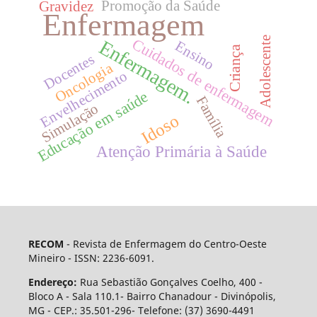
Promoção da Saúde
Gravidez
Enfermagem
Cuidados de enfermagem
Adolescente
Enfermagem.
Ensino
Criança
Docentes
Oncologia
Envelhecimento
Educação em saúde
Família
Simulação
Idoso
Atenção Primária à Saúde
RECOM
- Revista de Enfermagem do Centro-Oeste
Mineiro - ISSN: 2236-6091.
Endereço:
Rua Sebastião Gonçalves Coelho, 400 -
Bloco A - Sala 110.1- Bairro Chanadour - Divinópolis,
MG - CEP.: 35.501-296- Telefone: (37) 3690-4491