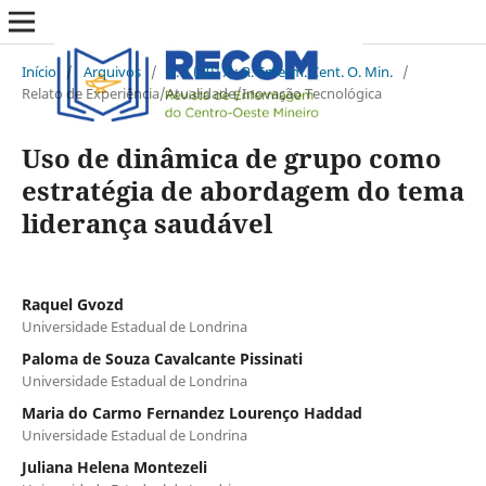
Início
/
Arquivos
/
v. 7 (2017): R. Enferm. Cent. O. Min.
/
Relato de Experiência/Atualidade/Inovação Tecnológica
Uso de dinâmica de grupo como
estratégia de abordagem do tema
liderança saudável
Raquel Gvozd
Universidade Estadual de Londrina
Paloma de Souza Cavalcante Pissinati
Universidade Estadual de Londrina
Maria do Carmo Fernandez Lourenço Haddad
Universidade Estadual de Londrina
Juliana Helena Montezeli