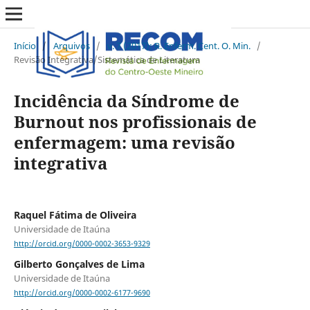
Início
/
Arquivos
/
v. 7 (2017): R. Enferm. Cent. O. Min.
/
Revisão Integrativa/Sistemática de Literatura
Incidência da Síndrome de
Burnout nos profissionais de
enfermagem: uma revisão
integrativa
Raquel Fátima de Oliveira
Universidade de Itaúna
http://orcid.org/0000-0002-3653-9329
Gilberto Gonçalves de Lima
Universidade de Itaúna
http://orcid.org/0000-0002-6177-9690