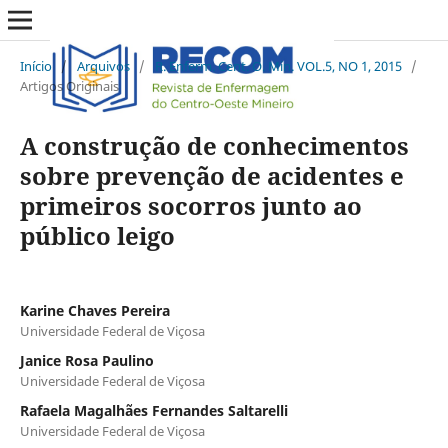
Início
/
Arquivos
/
R. Enferm. Cent. O. Min. VOL.5, NO 1, 2015
/
Artigos Originais
A construção de conhecimentos
sobre prevenção de acidentes e
primeiros socorros junto ao
público leigo
Karine Chaves Pereira
Universidade Federal de Viçosa
Janice Rosa Paulino
Universidade Federal de Viçosa
Rafaela Magalhães Fernandes Saltarelli
Universidade Federal de Viçosa