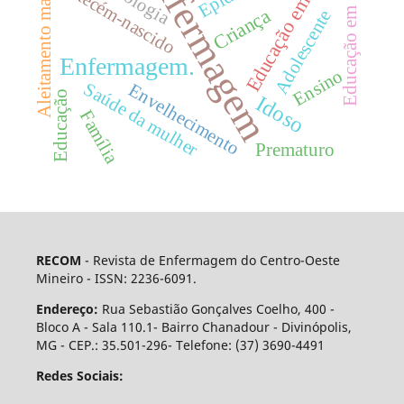
Educação em saúde
Enfermagem
Educação em Saúde
Aleitamento materno
Recém-nascido
Criança
Adolescente
Enfermagem.
Ensino
Saúde da mulher
Envelhecimento
Educação
Idoso
Família
Prematuro
RECOM
- Revista de Enfermagem do Centro-Oeste
Mineiro - ISSN: 2236-6091.
Endereço:
Rua Sebastião Gonçalves Coelho, 400 -
Bloco A - Sala 110.1- Bairro Chanadour - Divinópolis,
MG - CEP.: 35.501-296- Telefone: (37) 3690-4491
Redes Sociais: