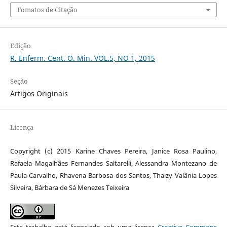
Fomatos de Citação
Edição
R. Enferm. Cent. O. Min. VOL.5, NO 1, 2015
Seção
Artigos Originais
Licença
Copyright (c) 2015 Karine Chaves Pereira, Janice Rosa Paulino,
Rafaela Magalhães Fernandes Saltarelli, Alessandra Montezano de
Paula Carvalho, Rhavena Barbosa dos Santos, Thaizy Valânia Lopes
Silveira, Bárbara de Sá Menezes Teixeira
Este trabalho está licenciado sob uma licença
Creative Commons