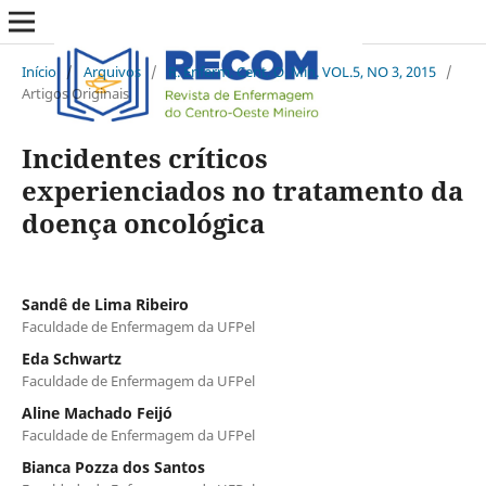
Início
/
Arquivos
/
R. Enferm. Cent. O. Min. VOL.5, NO 3, 2015
/
Artigos Originais
Incidentes críticos
experienciados no tratamento da
doença oncológica
Sandê de Lima Ribeiro
Faculdade de Enfermagem da UFPel
Eda Schwartz
Faculdade de Enfermagem da UFPel
Aline Machado Feijó
Faculdade de Enfermagem da UFPel
Bianca Pozza dos Santos