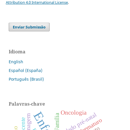
Attribution 4.0 International License
.
Enviar Submissão
Idioma
English
Español (España)
Português (Brasil)
Palavras-chave
Oncologia
Cuidado pré-natal
Família
Prematuro