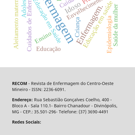
Enfermagem
Cuidados de Enfermagem
Adolescente
Envelhecimento
Aleitamento materno
Educação em Saúde
Educação em saúde
Idoso
Enfermagem.
Saúde da mulher
Epidemiologia
Criança
Ensino
Educação
RECOM
- Revista de Enfermagem do Centro-Oeste
Mineiro - ISSN: 2236-6091.
Endereço:
Rua Sebastião Gonçalves Coelho, 400 -
Bloco A - Sala 110.1- Bairro Chanadour - Divinópolis,
MG - CEP.: 35.501-296- Telefone: (37) 3690-4491
Redes Sociais: