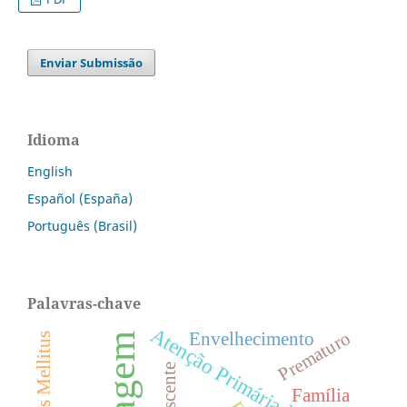
Enviar Submissão
Idioma
English
Español (España)
Português (Brasil)
Palavras-chave
Atenção Primária à Saúde
Prematuro
Envelhecimento
Diabetes Mellitus
Família