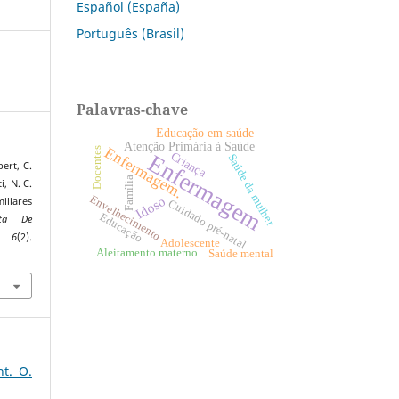
Español (España)
Português (Brasil)
Palavras-chave
Educação em saúde
Atenção Primária à Saúde
Enfermagem.
Docentes
Criança
Enfermagem
Saúde da mulher
ert, C.
Família
i, N. C.
Envelhecimento
Idoso
iliares
Cuidado pré-natal
Educação
sta De
,
6
(2).
Adolescente
Aleitamento materno
Saúde mental
nt. O.