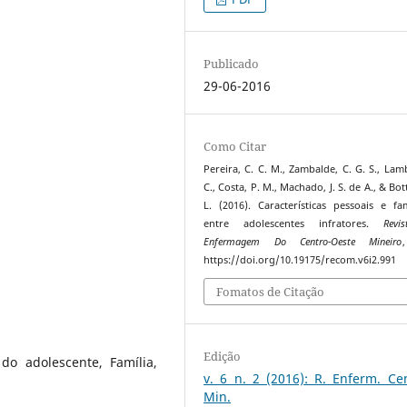
Publicado
29-06-2016
Como Citar
Pereira, C. C. M., Zambalde, C. G. S., Lamb
C., Costa, P. M., Machado, J. S. de A., & Bott
L. (2016). Características pessoais e fam
entre adolescentes infratores.
Revi
Enfermagem Do Centro-Oeste Mineiro
https://doi.org/10.19175/recom.v6i2.991
Fomatos de Citação
Edição
do adolescente, Família,
v. 6 n. 2 (2016): R. Enferm. Ce
Min.