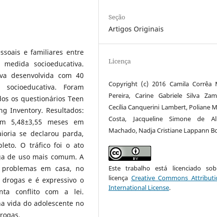
Seção
Artigos Originais
ssoais e familiares entre
Licença
 medida socioeducativa.
iva desenvolvida com 40
Copyright (c) 2016 Camila Corrêa 
socioeducativa. Foram
Pereira, Carine Gabriele Silva Zam
dos os questionários Teen
Cecília Canquerini Lambert, Poliane M
ng Inventory. Resultados:
Costa, Jacqueline Simone de Al
com 5,48±3,55 meses em
Machado, Nadja Cristiane Lappann Bo
oria se declarou parda,
eto. O tráfico foi o ato
oga de uso mais comum. A
Este trabalho está licenciado s
m problemas em casa, no
licença
Creative Commons Attributi
drogas e é expressivo o
International License
.
ta conflito com a lei.
 na vida do adolescente no
drogas.