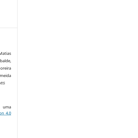
Matias
balde,
oreira
meida
tti
ob uma
on 4.0