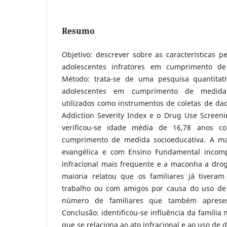
Resumo
Objetivo: descrever sobre as características pe
adolescentes infratores em cumprimento de
Método: trata-se de uma pesquisa quantitat
adolescentes em cumprimento de medida 
utilizados como instrumentos de coletas de da
Addiction Severity Index e o Drug Use Screeni
verificou-se idade média de 16,78 anos 
cumprimento de medida socioeducativa. A mai
evangélica e com Ensino Fundamental incompl
infracional mais frequente e a maconha a dr
maioria relatou que os familiares já tivera
trabalho ou com amigos por causa do uso de 
número de familiares que também apresen
Conclusão: identificou-se influência da família
que se relaciona ao ato infracional e ao uso de 