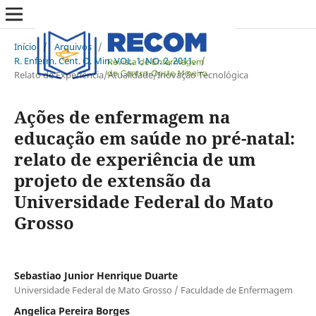
Início
/
Arquivos
/
R. Enferm. Cent. O. Min. VOL. 1, NO. 2, 2011.
/
Relato de Experiência/Atualidade/Inovação Tecnológica
Ações de enfermagem na
educação em saúde no pré-natal:
relato de experiência de um
projeto de extensão da
Universidade Federal do Mato
Grosso
Sebastiao Junior Henrique Duarte
Universidade Federal de Mato Grosso / Faculdade de Enfermagem
Angelica Pereira Borges