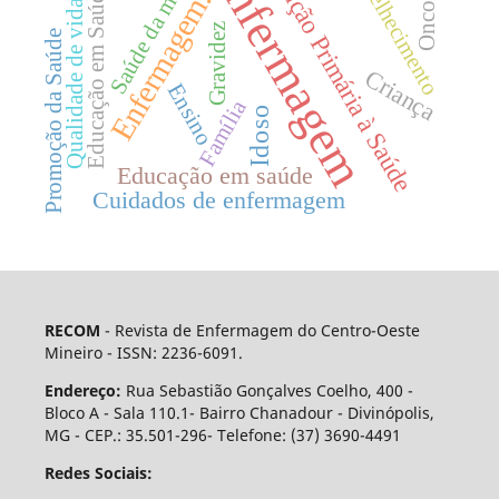
Enfermagem
Saúde da mulher
Atenção Primária à Saúde
Oncologia
Envelhecimento
Educação em Saúde
Enfermagem.
Qualidade de vida
Gravidez
Promoção da Saúde
Criança
Ensino
Família
Idoso
Educação em saúde
Cuidados de enfermagem
RECOM
- Revista de Enfermagem do Centro-Oeste
Mineiro - ISSN: 2236-6091.
Endereço:
Rua Sebastião Gonçalves Coelho, 400 -
Bloco A - Sala 110.1- Bairro Chanadour - Divinópolis,
MG - CEP.: 35.501-296- Telefone: (37) 3690-4491
Redes Sociais: