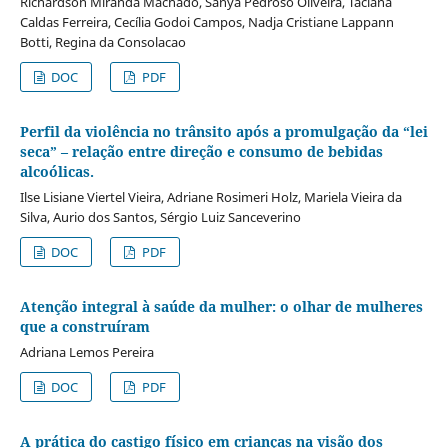
Richardson Miranda Machado, Sanya Pedroso Oliveira, Taciana
Caldas Ferreira, Cecília Godoi Campos, Nadja Cristiane Lappann
Botti, Regina da Consolacao
DOC
PDF
Perfil da violência no trânsito após a promulgação da “lei
seca” – relação entre direção e consumo de bebidas
alcoólicas.
Ilse Lisiane Viertel Vieira, Adriane Rosimeri Holz, Mariela Vieira da
Silva, Aurio dos Santos, Sérgio Luiz Sanceverino
DOC
PDF
Atenção integral à saúde da mulher: o olhar de mulheres
que a construíram
Adriana Lemos Pereira
DOC
PDF
A prática do castigo físico em crianças na visão dos