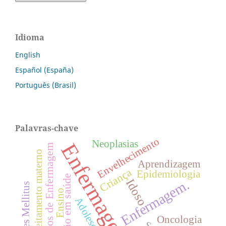
Idioma
English
Español (España)
Português (Brasil)
Palavras-chave
Envelhecimento
Neoplasias
Enfermagem
Cuidados de Enfermagem
Aleitamento materno
Aprendizagem
Criança
Epidemiologia
Educação em saúde
Idoso
Enfermagem.
Diabetes Mellitus
Ensino
Adolescente
Oncologia