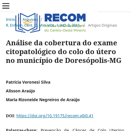
Início
/
Arquivos
/
R. Enferm. Cent. O. Min. VOL. 1, NO. 2, 2011.
/
Artigos Originais
Análise da cobertura do exame
citopatológico do colo do útero
no município de Doresópolis-MG
Patrícia Veronesi Silva
Alisson Araújo
Maria Rizoneide Negreiros de Araújo
DOI:
https://doi.org/10.19175/recom.v0i0.41
Palavras-chave:
Prevenção de Câncer de Colo Uterino,