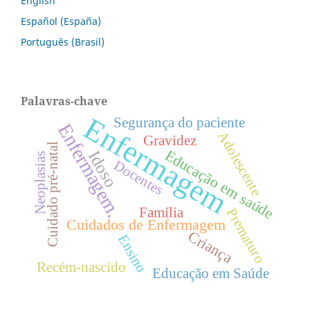
English
Español (España)
Português (Brasil)
Palavras-chave
Enfermagem
Segurança do paciente
Enfermagem.
Adolescente
Gravidez
Cuidado pré-natal
Educação em saúde
Idoso
Neoplasias
Docentes
Família
Prematuro
Cuidados de Enfermagem
Criança
Ensino
Recém-nascido
Educação em Saúde